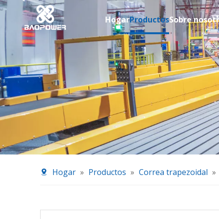
Hogar
Productos
Sobre nosot
Hogar
»
Productos
»
Correa trapezoidal
»