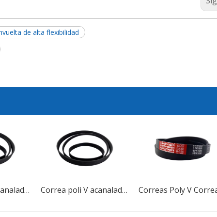
Si
vuelta de alta flexibilidad
Correa poli V acanalada automotriz PH PJ PL PK para automóviles
Correa poli V acanalada automotriz PH PJ PL PK para automóviles