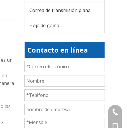
Correa de transmisión plana
Hoja de goma
Contacto en línea
 es un
l en
 manera
e
do las
+86-839
as
+86-13