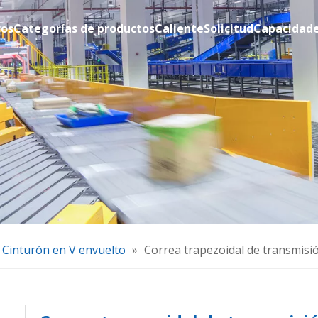
ros
Categorías de productos
Caliente
Solicitud
Capacidad
Cinturón en V envuelto
»
Correa trapezoidal de transmisió