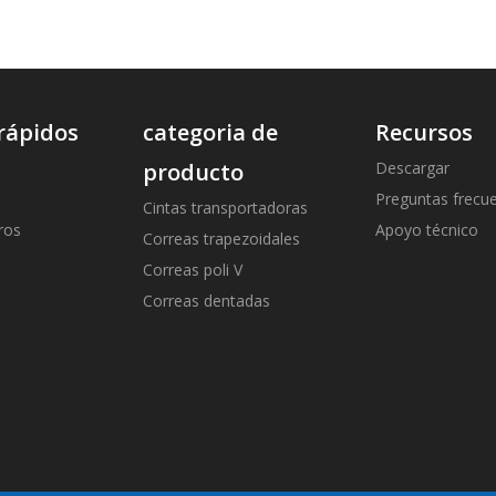
rápidos
categoria de
Recursos
producto
Descargar
Preguntas frecu
Cintas transportadoras
ros
Apoyo técnico
Correas trapezoidales
Correas poli V
Correas dentadas
s