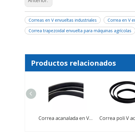
Anterior:
Correas en V envueltas industriales
Correa en V en
Correa trapezoidal envuelta para máquinas agrícolas
Productos relacionados
Correa acanalada en V de caucho Correa Poly V
Correa acanalada en V de caucho Correa Poly V