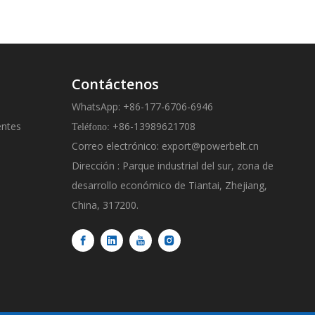
Contáctenos
WhatsApp: +86-177-6706-6946
entes
+86-13989621708
Teléfono:
Correo electrónico:
export@powerbelt.cn
Dirección : Parque industrial del sur, zona de
desarrollo económico de Tiantai, Zhejiang,
China, 317200.