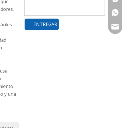
 que
adores.
+86-177
ENTREGAR
áciles
export@
dad
n
 usa
o
amiento
to y una