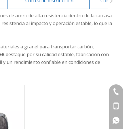
Correa de distribución
Correa de tr
es de acero de alta resistencia dentro de la carcasa
e resistencia al impacto y operación estable, lo que la
ateriales a granel para transportar carbón,
ER
destaque por su calidad estable, fabricación con
til y un rendimiento confiable en condiciones de
+86-839
+86-13
+86-177