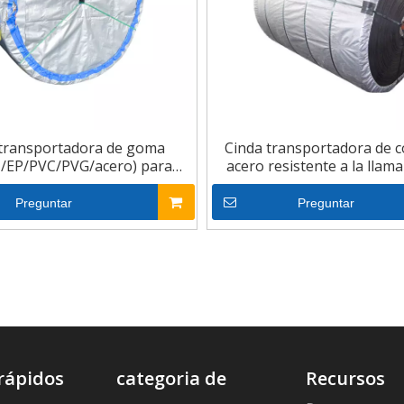
 transportadora de goma
Cinda transportadora de 
/EP/PVC/PVG/acero) para
acero resistente a la llama
minería de carbón
resistencia a la tracc
Preguntar
Preguntar
rápidos
categoria de
Recursos