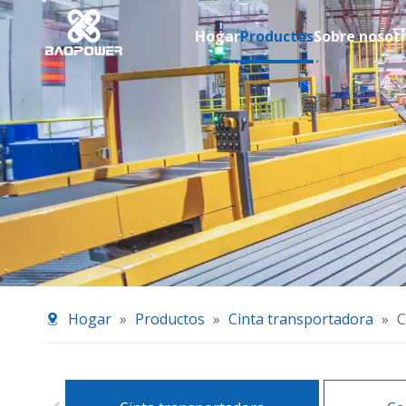
Hogar
Productos
Sobre nosot
Hogar
»
Productos
»
Cinta transportadora
»
C