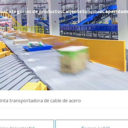
ros
Categorías de productos
Caliente
Solicitud
Capacidad
inta transportadora de cable de acero