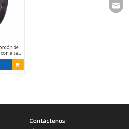
export@
cordón de
 con alta
ión
Contáctenos