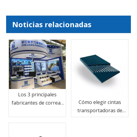
Noticias relacionadas
Los 3 principales
Cómo elegir cintas
fabricantes de correas
transportadoras de
de China: Powerbelt
cable de acero por
aparece en Shanghai
carga y distancia
Bauma CHINA 2024