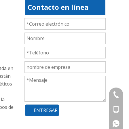
Contacto en línea
zada en
están
éticos
+86-839
 la
ipos de
+86-13
ENTREGAR
+86-177