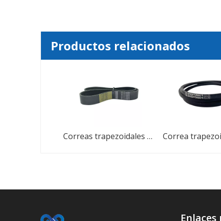
Productos relacionados
Correas trapezoidales de goma con transmisión plana triangular resistentes al desgaste
Enlaces 