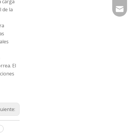
a carga
export@
 de la
ra
as
ales
a
rrea. El
aciones
guiente: