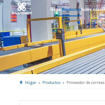
Hogar
Productos
Sobre nosot
Hogar
»
Productos
»
Proveedor de correas 