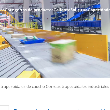
ros
Categorías de productos
Caliente
Solicitud
Capacidad
trapezoidales de caucho Correas trapezoidales industriales