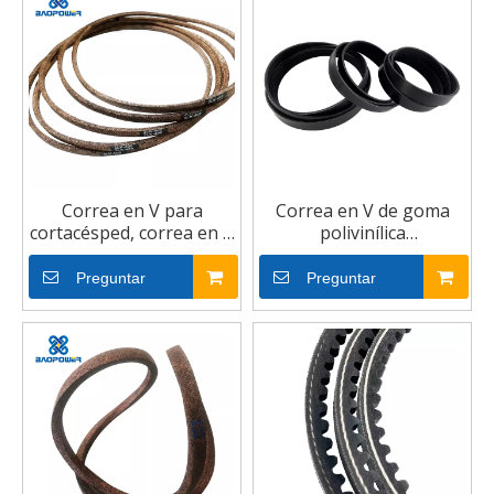
Correa en V para
Correa en V de goma
cortacésped, correa en V
polivinílica
de goma de lona
antitransmisión de
agrícola de alta calidad
transmisión
Preguntar
Preguntar