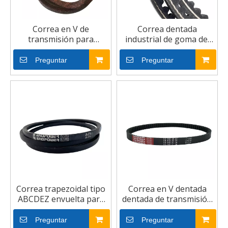
Correa en V de
Correa dentada
transmisión para
industrial de goma del
cortacésped de caucho y
diente dentado de la
Kevlar 3L 4L 5L
impulsión auto V
Preguntar
Preguntar
Correa trapezoidal tipo
Correa en V dentada
ABCDEZ envuelta para
dentada de transmisión
uso industrial y agrícola
de goma para
motocicleta
Preguntar
Preguntar