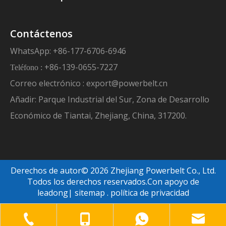
Contáctenos
WhatsApp: +86-177-6706-6946
+86-139-0655-7227
Teléfono :
Correo electrónico :
export@powerbelt.cn
Añadir: Parque Industrial del Sur, Zona de Desarrollo
Económico de Tiantai, Zhejiang, China, 317200.
Derechos de autor©
2026
Zhejiang Powerbelt Co., Ltd.
Todos los derechos reservados.Con apoyo de
leadong
|
sitemap
.
política de privacidad