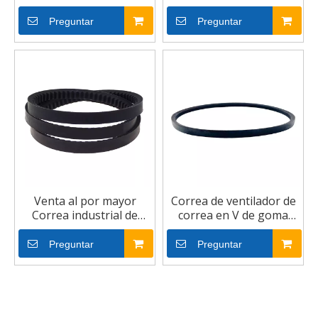
cortacésped con correa
en V, correa dentada
en V
Preguntar
Preguntar
Venta al por mayor
Correa de ventilador de
Correa industrial de
correa en V de goma
caucho V-Belt V Belt
triangular de
transmisión industrial
Preguntar
Preguntar