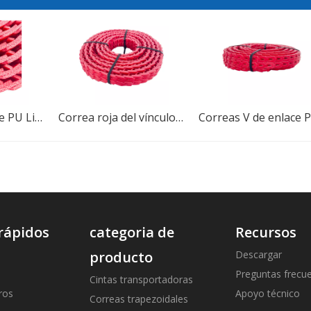
Correa ajustable PU Link V para Power Drive
Correa roja del vínculo V de la torsión del poder de la PU/correa V del vínculo del giro más del poder de la fábrica
rápidos
categoria de
Recursos
producto
Descargar
Preguntas frecu
Cintas transportadoras
ros
Apoyo técnico
Correas trapezoidales