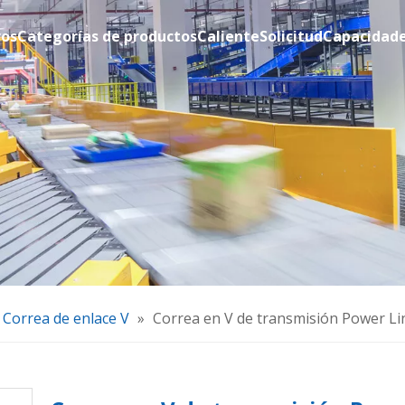
ros
Categorías de productos
Caliente
Solicitud
Capacidad
Correa de enlace V
»
Correa en V de transmisión Power Li