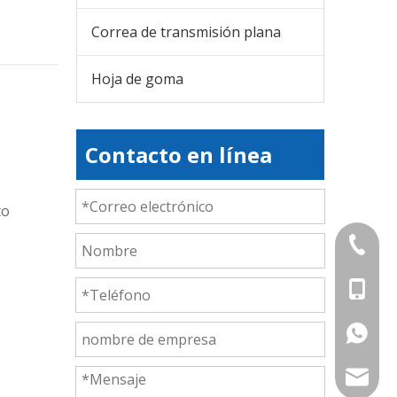
Correa de transmisión plana
Hoja de goma
Contacto en línea
to
+86-839
+86-13
+86-177
export@