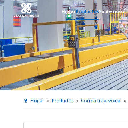
Hogar
Productos
Sobre nosot
Hogar
»
Productos
»
Correa trapezoidal
»