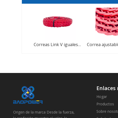
Correas Link V iguales que las correas Power Twist V de Fenner
Enlaces 
Hogar
Productos
Sobre nosot
Origen de la marca Desde la fuerza,