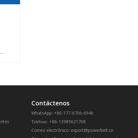
Correas V de enlace PU de alto rendimiento
Contáctenos
WhatsApp: +86-177-6706-6946
entes
+86-13989621708
Teléfono:
Correo electrónico:
export@powerbelt.cn