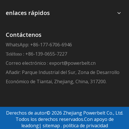
enlaces rápidos
Contáctenos
WhatsApp: +86-177-6706-6946
+86-139-0655-7227
Teléfono :
Correo electrónico :
export@powerbelt.cn
Añadir: Parque Industrial del Sur, Zona de Desarrollo
Económico de Tiantai, Zhejiang, China, 317200.
Derechos de autor©
2026
Zhejiang Powerbelt Co., Ltd.
Todos los derechos reservados.Con apoyo de
leadong
|
sitemap
.
política de privacidad