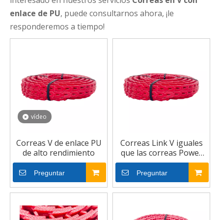
interesado en nuestros servicios
Correas en V con
enlace de PU
, puede consultarnos ahora, ¡le
responderemos a tiempo!
vídeo
Correas V de enlace PU
Correas Link V iguales
de alto rendimiento
que las correas Power
Twist V de Fenner
Preguntar
Preguntar