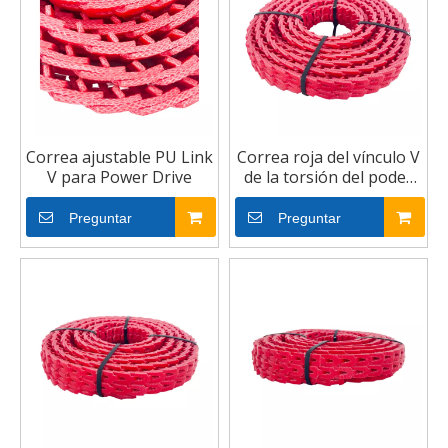
Correa ajustable PU Link
Correa roja del vínculo V
V para Power Drive
de la torsión del poder
de la PU/correa V del
vínculo del giro más del
Preguntar
Preguntar
poder de la fábrica