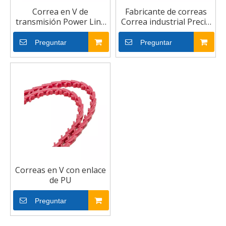
Correa en V de
Fabricante de correas
transmisión Power Link
Correa industrial Precio
de PU ajustable
barato Correas
ajustables en V con
Preguntar
Preguntar
enlace
Correas en V con enlace
de PU
Preguntar