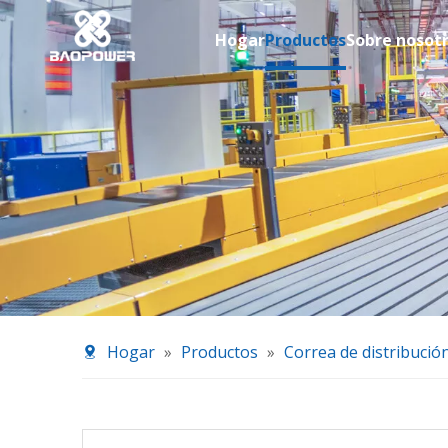
Hogar
Productos
Sobre nosot
Hogar
»
Productos
»
Correa de distribució