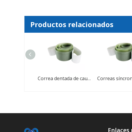
Productos relacionados
Correas dentadas dentadas de transmisión de potencia síncrona de la industria del caucho
Correa dentada de caucho PU
Enlaces 