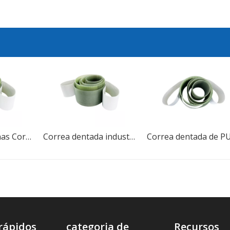
Correas síncronas Correa dentada de caucho PU
Correa dentada industrial de caucho de alta calidad PU MXL XXL XL L con dientes trapezoidales
rápidos
categoria de
Recursos