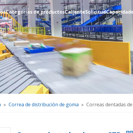
ros
Categorías de productos
Caliente
Solicitud
Capacidad
n
»
Correa de distribución de goma
»
Correas dentadas de