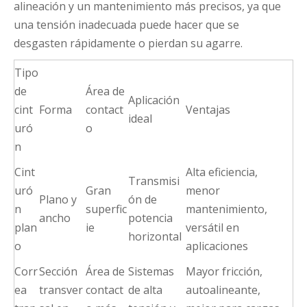
alineación y un mantenimiento más precisos, ya que
una tensión inadecuada puede hacer que se
desgasten rápidamente o pierdan su agarre.
Tipo
de
Área de
Aplicación
cint
Forma
contact
Ventajas
ideal
uró
o
n
Cint
Alta eficiencia,
Transmisi
uró
Gran
menor
Plano y
ón de
n
superfic
mantenimiento,
ancho
potencia
plan
ie
versátil en
horizontal
o
aplicaciones
Corr
Sección
Área de
Sistemas
Mayor fricción,
ea
transver
contact
de alta
autoalineante,