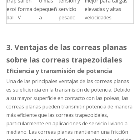
trap
sal en
o más
tensión y
mejor para cargas
ezoi
forma de
pequeñ
servicio
elevadas y altas
dal
V
a
pesado
velocidades.
3. Ventajas de las correas planas
sobre las correas trapezoidales
Eficiencia y transmisión de potencia
Una de las principales ventajas de las correas planas
es su eficiencia en la transmisión de potencia. Debido
a su mayor superficie en contacto con las poleas, las
correas planas pueden transmitir potencia de manera
más eficiente que las correas trapezoidales,
particularmente en aplicaciones de servicio liviano a
mediano. Las correas planas mantienen una fricción