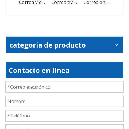
Correas trapezoidales de goma con transmisión por correa triangular resistente al desgaste industrial
Correa V de goma de velocidad variable con dientes para cosechadora
Correa trapezoidal de transmisión de potencia con correa en V envuelta en caucho para la industria de alta eficiencia de transmisión
Correa en V envuelta en caucho para transmisión para una mejor distribución de la carga
categoria de producto
Contacto en línea