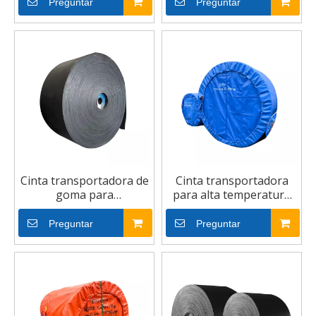
transporte industrial
Preguntar
Preguntar
Cinta transportadora de
Cinta transportadora
goma para
para alta temperatura
arena/mina/piedra/trituradora/carbón
resistente
Preguntar
Preguntar