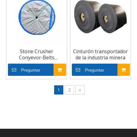
Stone Crusher
Cinturón transportador
Conyevor-Belts
de la industria minera
Fabricantes Cintas de
transporte industrial
Preguntar
Preguntar
1
2
»