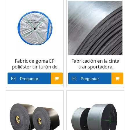
Fabric de goma EP
Fabricación en la cinta
poliéster cinturón de
transportadora
transporte industrial
resistente a los químicos
EP de China EP
Preguntar
Preguntar