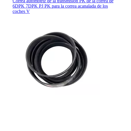
Correa automotriz de la transmisión PK de la correa de
6DPK 7DPK PJ PK para la correa acanalada de los
coches V
Correa poli V de goma dentada automotriz de
transmisión de potencia