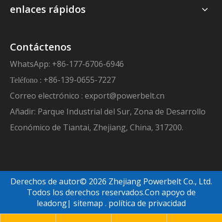
enlaces rápidos
Contáctenos
WhatsApp: +86-177-6706-6946
+86-139-0655-7227
Teléfono :
Correo electrónico :
export@powerbelt.cn
Añadir: Parque Industrial del Sur, Zona de Desarrollo
Económico de Tiantai, Zhejiang, China, 317200.
Derechos de autor©
2026
Zhejiang Powerbelt Co., Ltd.
Todos los derechos reservados.Con apoyo de
leadong
|
sitemap
.
política de privacidad