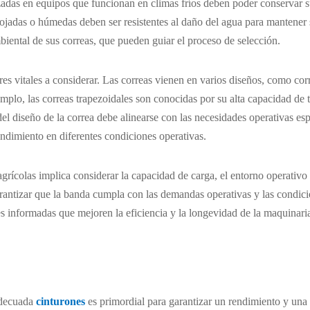
adas en equipos que funcionan en climas fríos deben poder conservar su 
mojadas o húmedas deben ser resistentes al daño del agua para mantener 
biental de sus correas, que pueden guiar el proceso de selección.
res vitales a considerar. Las correas vienen en varios diseños, como corr
emplo, las correas trapezoidales son conocidas por su alta capacidad de 
l diseño de la correa debe alinearse con las necesidades operativas espe
endimiento en diferentes condiciones operativas.
rícolas implica considerar la capacidad de carga, el entorno operativo y
arantizar que la banda cumpla con las demandas operativas y las condici
 informadas que mejoren la eficiencia y la longevidad de la maquinaria
 adecuada
cinturones
es primordial para garantizar un rendimiento y una