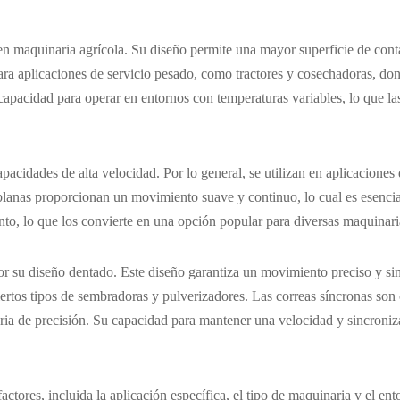
o en maquinaria agrícola. Su diseño permite una mayor superficie de con
ara aplicaciones de servicio pesado, como tractores y cosechadoras, dond
 capacidad para operar en entornos con temperaturas variables, lo que l
pacidades de alta velocidad. Por lo general, se utilizan en aplicaciones
planas proporcionan un movimiento suave y continuo, lo cual es esencial
nto, lo que los convierte en una opción popular para diversas maquinari
or su diseño dentado. Este diseño garantiza un movimiento preciso y sin
iertos tipos de sembradoras y pulverizadores. Las correas síncronas son c
ria de precisión. Su capacidad para mantener una velocidad y sincroniza
actores, incluida la aplicación específica, el tipo de maquinaria y el e