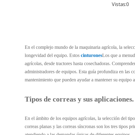
Vistas:
0
Au
En el complejo mundo de la maquinaria agrícola, la selecci
longevidad del equipo. Estos
cinturones
Los que a menudo 
agrícolas, desde tractores hasta cosechadoras. Comprender l
administradores de equipos. Esta guía profundiza en las co
mantenimiento que pueden ayudar a mantener su equipo a
Tipos de correas y sus aplicaciones.
En el ámbito de los equipos agrícolas, la selección del ti
correas planas y las correas síncronas son los tres tipos p
atendiendo a las demandas únicas de diferentes equipos.