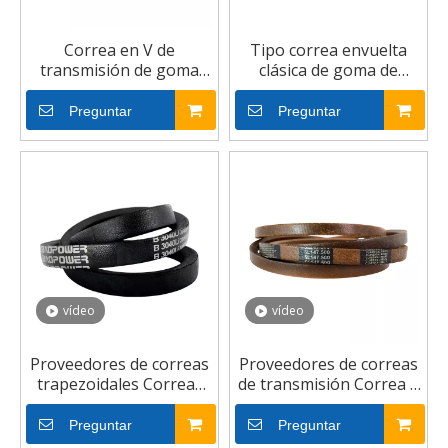
Correa en V de
Tipo correa envuelta
transmisión de goma
clásica de goma de
envuelta en ventilador
DABEF de la tela de la
de goma
impulsión de la
Preguntar
Preguntar
transmisión industrial V
vídeo
vídeo
Proveedores de correas
Proveedores de correas
trapezoidales Correas
de transmisión Correa V
trapezoidales
personalizada
industriales
Preguntar
Preguntar