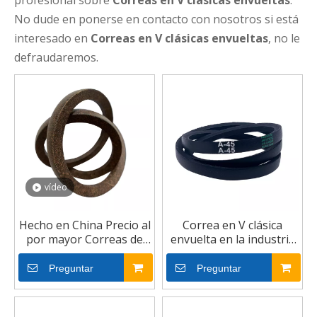
profesional sobre
Correas en V clásicas envueltas
.
No dude en ponerse en contacto con nosotros si está
interesado en
Correas en V clásicas envueltas
, no le
defraudaremos.
vídeo
Hecho en China Precio al
Correa en V clásica
por mayor Correas de
envuelta en la industria
transmisión Suministro
vendedora caliente de
Correa de caucho para
alta calidad
Preguntar
Preguntar
césped y jardín V