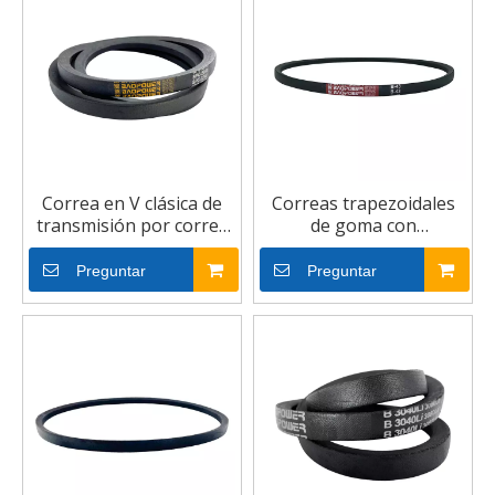
Correa en V clásica de
Correas trapezoidales
transmisión por correa
de goma con
envuelta industrial OEM
transmisión por correa
triangular resistente al
Preguntar
Preguntar
desgaste industrial